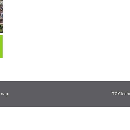
emap
TC Cleebr