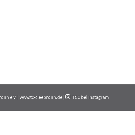
onn e.V. |
www.tc-cleebronn.de
|
TCC bei Instagram